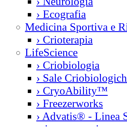
›
Neurologia
›
Ecografia
Medicina Sportiva e Ri
›
Crioterapia
LifeScience
›
Criobiologia
›
Sale Criobiologic
›
CryoAbility™
›
Freezerworks
›
Advatis® - Linea S