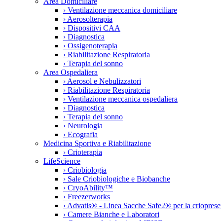
Area Domiciliare
›
Ventilazione meccanica domiciliare
›
Aerosolterapia
›
Dispositivi CAA
›
Diagnostica
›
Ossigenoterapia
›
Riabilitazione Respiratoria
›
Terapia del sonno
Area Ospedaliera
›
Aerosol e Nebulizzatori
›
Riabilitazione Respiratoria
›
Ventilazione meccanica ospedaliera
›
Diagnostica
›
Terapia del sonno
›
Neurologia
›
Ecografia
Medicina Sportiva e Riabilitazione
›
Crioterapia
LifeScience
›
Criobiologia
›
Sale Criobiologiche e Biobanche
›
CryoAbility™
›
Freezerworks
›
Advatis® - Linea Sacche Safe2® per la crioprese
›
Camere Bianche e Laboratori