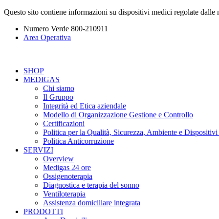
Questo sito contiene informazioni su dispositivi medici regolate dall
Numero Verde
800-210911
Area Operativa
SHOP
MEDIGAS
Chi siamo
Il Gruppo
Integrità ed Etica aziendale
Modello di Organizzazione Gestione e Controllo
Certificazioni
Politica per la Qualità, Sicurezza, Ambiente e Dispositiv
Politica Anticorruzione
SERVIZI
Overview
Medigas 24 ore
Ossigenoterapia
Diagnostica e terapia del sonno
Ventiloterapia
Assistenza domiciliare integrata
PRODOTTI