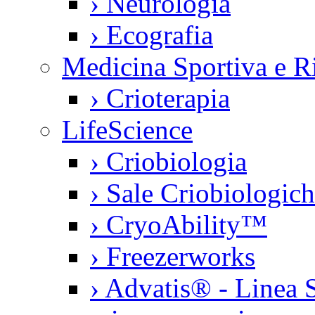
›
Neurologia
›
Ecografia
Medicina Sportiva e Ri
›
Crioterapia
LifeScience
›
Criobiologia
›
Sale Criobiologic
›
CryoAbility™
›
Freezerworks
›
Advatis® - Linea S