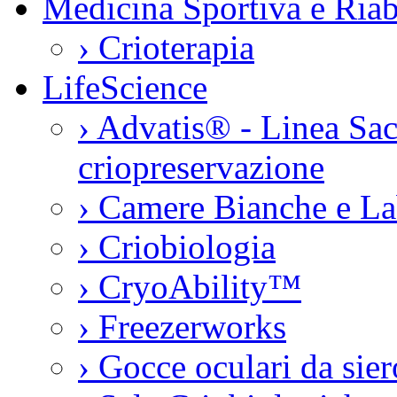
Medicina Sportiva e Riab
›
Crioterapia
LifeScience
›
Advatis® - Linea Sac
criopreservazione
›
Camere Bianche e La
›
Criobiologia
›
CryoAbility™
›
Freezerworks
›
Gocce oculari da si