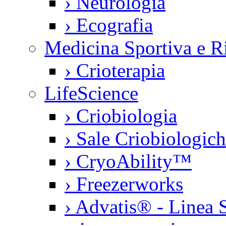
›
Neurologia
›
Ecografia
Medicina Sportiva e Ri
›
Crioterapia
LifeScience
›
Criobiologia
›
Sale Criobiologic
›
CryoAbility™
›
Freezerworks
›
Advatis® - Linea S