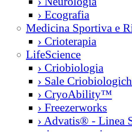
›
Neurologia
›
Ecografia
Medicina Sportiva e Ri
›
Crioterapia
LifeScience
›
Criobiologia
›
Sale Criobiologic
›
CryoAbility™
›
Freezerworks
›
Advatis® - Linea S