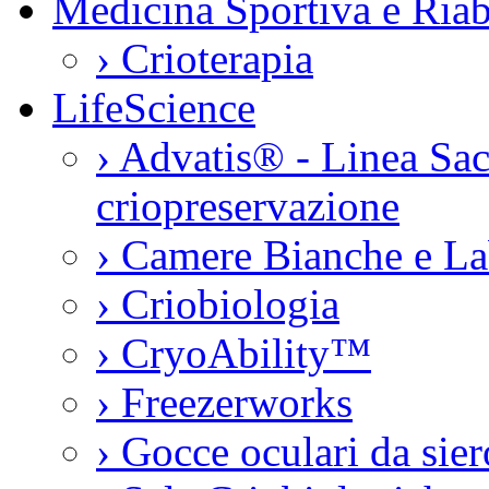
Medicina Sportiva e Riab
›
Crioterapia
LifeScience
›
Advatis® - Linea Sac
criopreservazione
›
Camere Bianche e La
›
Criobiologia
›
CryoAbility™
›
Freezerworks
›
Gocce oculari da si